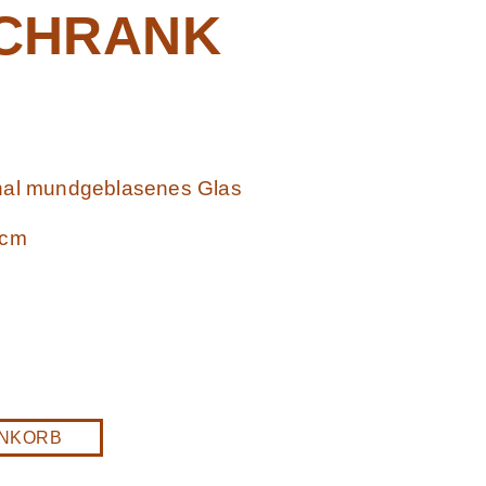
CHRANK
inal mundgeblasenes Glas
 cm
ENKORB