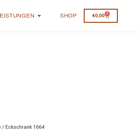
0
LEISTUNGEN
SHOP
€
0,00
e
/ Eckschrank 1664