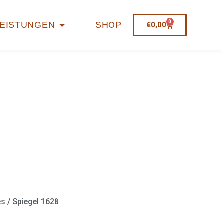
0
LEISTUNGEN
SHOP
€
0,00
es
/ Spiegel 1628