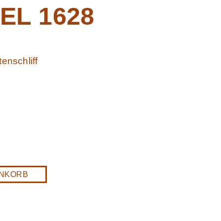
EL 1628
enschliff
ENKORB